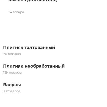
24 товара
Плитняк галтованный
76 товаров
Плитняк необработанный
159 товаров
Валуны
38 товаров