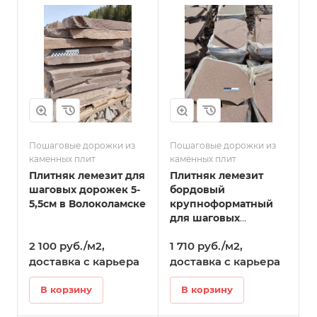
Пошаговые дорожки из
Пошаговые дорожки из
каменных плит
каменных плит
Плитняк лемезит для
Плитняк лемезит
шаговых дорожек 5-
бордовый
5,5см в Волоколамске
крупноформатный
для шаговых
дорожек 4-4,5 см в
2 100 руб./м2,
1 710 руб./м2,
Волоколамске
доставка с карьера
доставка с карьера
В корзину
В корзину