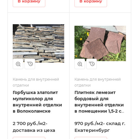
В корзину
В корзину
Камень для внутренней
Камень для внутренней
отделки
отделки
Горбушка златолит
Плитняк лемезит
мультиколор для
бордовый для
внутренней отделки
внутренней отделки
в Волоколамске
в помещении 1,5-2 см
в Волоколамске
2 700 руб./м2-
970 руб./м2- склад г.
доставка из цеха
Екатеринбург