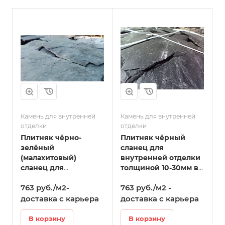
Камень для внутренней
Камень для внутренней
отделки
отделки
Плитняк чёрно-
Плитняк чёрный
зелёный
сланец для
(малахитовый)
внутренней отделки
сланец для
толщиной 10-30мм в
внутренней отделки
Волоколамске
763 руб./м2-
763 руб./м2 -
помещений,
толщина 10-30 мм в
доставка с карьера
доставка с карьера
Волоколамске
В корзину
В корзину