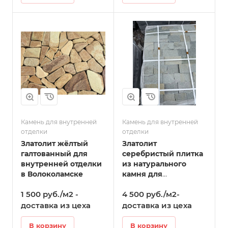
Камень для внутренней
Камень для внутренней
отделки
отделки
Златолит жёлтый
Златолит
галтованный для
серебристый плитка
внутренней отделки
из натурального
в Волоколамске
камня для
внутренней отделки
1 500 руб./м2 -
4 500 руб./м2-
в Волоколамске
доставка из цеха
доставка из цеха
В корзину
В корзину